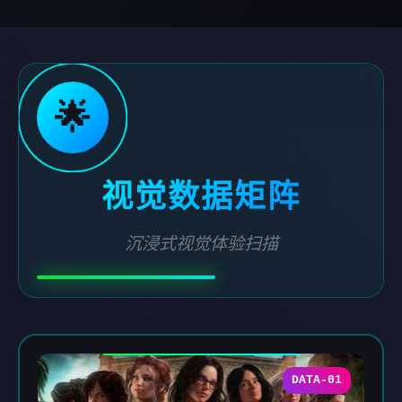
🌟
视觉数据矩阵
沉浸式视觉体验扫描
DATA-01