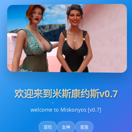
欢迎来到米斯康约斯v0.7
welcome to Miskonyos [v0.7]
冒险
女神
家族