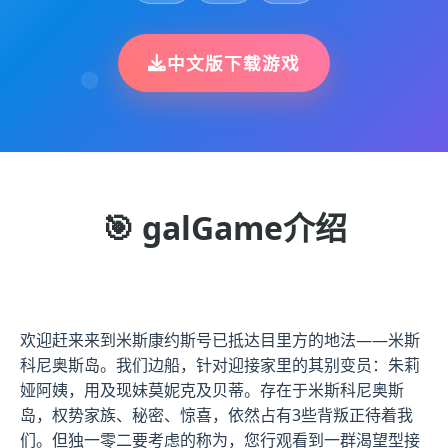
中文版下载游戏
🎯 galGame介绍
欢迎赶来来到米斯康约斯号已抵达目里方的地法——米斯
科尼奥斯岛。我们边船，针对迎接家里的其别变员：朱莉
娅阿姨，用及现妹莫妮克及贝蒂。存在于米斯科尼奥斯
岛，权势家族、秘密、惊喜，依然占有3些背叛正待着我
们。但独一零二要考虑的称为，您行观看到一群渴望型接