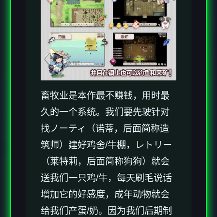
畜牧业是本作最不赚钱，用时最
久的一个系统。我们要先驶针对
找ノーティ（诺蒂，后面简称造
筑师）建好鸡舍/牛棚，レトリー
（莱特莉，后面简称狗狗）就会
送我们一只鸡/牛，每天刷毛说话
增加它的好感度，成年动物就会
给我们产蛋/奶。因为我们后期制