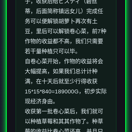
子，收获后给ビスティ（碧丝
蒂，后面简称镇远女儿）完成任
务可以便解锁胡萝卜再次有土
豆，里后可以解锁卷心菜，前7种
作物的收益都不高，我们只需要
若干量种植只可以毕。
自卷心菜开始，作物的收益将会
大幅提高，如果我们总计计种
满，在十天后就至少行得收获
15*15*840=189000G，初步实际
现经济身由。
收获第一批卷心菜后，我们就可
以种植草莓和其其作物了。种草
莓的收益比卷心菜还高，并且只