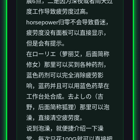
晨6点，二是因为深夜或者雨天过
度工作导致疲劳度过高。
horsepower归零不会导致昏迷，
疲劳度没有面板可以直接显示，
但是会有提示。
在ローリエ（萝丽艾，后面简称
修女）那里可以买到各种药剂，
蓝色药剂可以完全消除疲劳影
响，蓝药并且可以用蓝色药草在
工作台处合成。去よしの（吉
野，后面简称狐狸）那里可以泡
澡，直接清空疲劳度。
说到泡澡，就便捷介绍一下澡
堂。每次只花100G就可以直接把