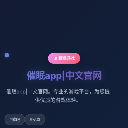
📡 精品游戏
催眠app|中文官网
催眠app|中文官网。专业的游戏平台，为您提
供优质的游戏体验。
#催眠
#安卓