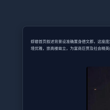
蜉蝣首页叙述背景设准确置身德文郡，这座庞
境优雅，崇高楼耸立，为富商巨贾及社会精英