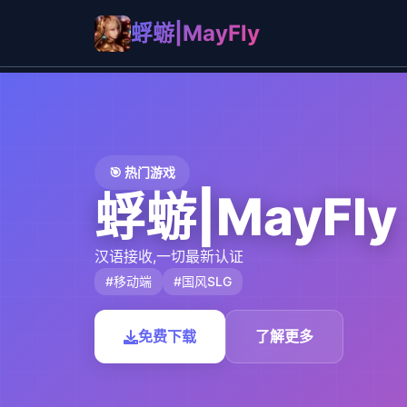
蜉蝣|MayFly
🎯 热门游戏
蜉蝣|MayFly
汉语接收,一切最新认证
#移动端
#国风SLG
免费下载
了解更多