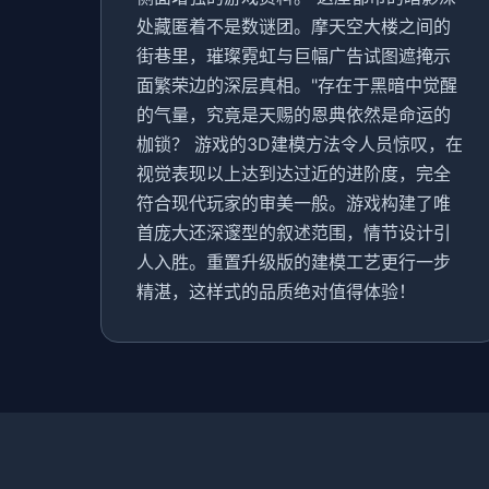
处藏匿着不是数谜团。摩天空大楼之间的
街巷里，璀璨霓虹与巨幅广告试图遮掩示
面繁荣边的深层真相。"存在于黑暗中觉醒
的气量，究竟是天赐的恩典依然是命运的
枷锁？ 游戏的3D建模方法令人员惊叹，在
视觉表现以上达到达过近的进阶度，完全
符合现代玩家的审美一般。游戏构建了唯
首庞大还深邃型的叙述范围，情节设计引
人入胜。重置升级版的建模工艺更行一步
精湛，这样式的品质绝对值得体验！