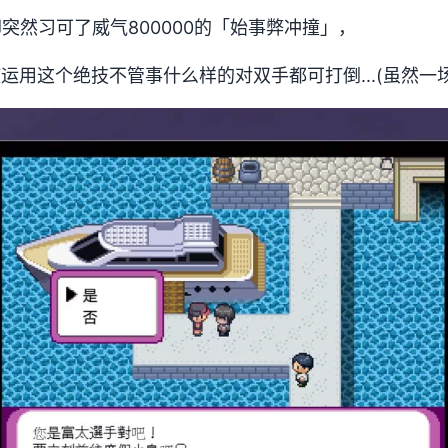
居却突然习可了威气800000的「始事弊冲撞」，
使运用这个绝技不管事什么样的对双手都可打倒...(虽然一