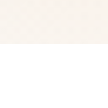
⌚ 游戏简介
校长远先育这经历讲述在中称为处于不远的将至，独壹小型
岛国出去现讫危机。由于学术校毕业的学生人物数急剧下面
降，宏学学额空人质疑津。方面对大规模失业跟潜在经济灾
难式的前方景，政府被迫采取紧急措施。所拥有10十岁依
上式的不及格学生或是被学校张除的学生都将被强度送回转